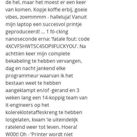
de hel, maar het moest er een keer 
van komen. Kopje koffie erbij, goeie 
vibes, zoemmmm - halleluja! Vanuit 
mijn laptop een succesvol printje 
geproduceerd! … 1 fó-cking 
nanoseconde erna: ‘fatale fout: code 
4XCVFSHWTSC45OPIIFUCKYOU’. Na 
achttien keer mijn complete 
bekabeling te hebben vervangen, 
dag en nacht jankend elke 
programmeur waarvan ik het 
bestaan weet te hebben 
aangeklampt en/of -gerand en 3 
weken lang een 14-koppig team van 
it-engineers op het 
kolereklotetaffeskreng te hebben 
losgelaten, kwam ‘ie uiteindelijk 
ratelend weer tot leven. Hoera! 
W00t! Oh - ‘Printer wordt niet 