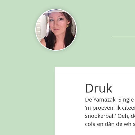
Druk
De Yamazaki Single 
'm proeven! Ik citee
snookerbal.' Oeh, d
cola en dán de whis