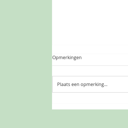
Opmerkingen
Plaats een opmerking...
De kunst van het vallen