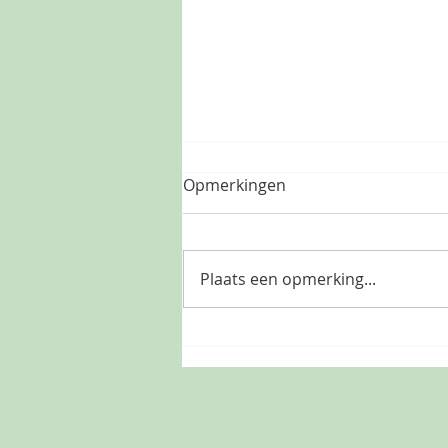
Opmerkingen
Plaats een opmerking...
De kunst van het vallen